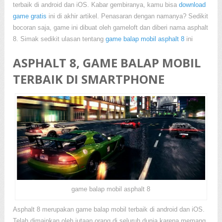
terbaik di android dan iOS. Kabar gembiranya, kamu bisa
download
game gratis
ini di akhir artikel. Penasaran dengan namanya? Sedikit
bocoran saja, game ini dibuat oleh gameloft dan diberi nama asphalt
8. Simak sedikit ulasan tentang
game balap mobil asphalt 8
ini
ASPHALT 8, GAME BALAP MOBIL
TERBAIK DI SMARTPHONE
game balap mobil asphalt 8
Asphalt 8 merupakan game balap mobil terbaik di android dan iOS.
Telah dimainkan oleh jutaan orang di seluruh dunia karena memang