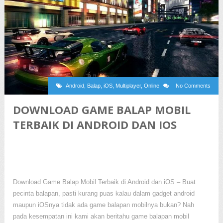
Android
,
Balap
,
iOS
,
Multiplayer
,
Online
No Comments
DOWNLOAD GAME BALAP MOBIL
TERBAIK DI ANDROID DAN IOS
Download Game Balap Mobil Terbaik di Android dan iOS – Buat
pecinta balapan, pasti kurang puas kalau dalam gadget android
maupun iOSnya tidak ada game balapan mobilnya bukan? Nah
pada kesempatan ini kami akan beritahu game balapan mobil