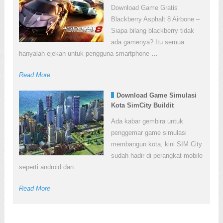
Download Game Gratis
Blackberry Asphalt 8 Airbone –
Siapa bilang blackberry tidak
ada gamenya? Itu semua
hanyalah ejekan untuk pengguna smartphone …
Read More
Download Game Simulasi
Kota SimCity Buildit
Ada kabar gembira untuk
penggemar game simulasi
membangun kota, kini SIM City
sudah hadir di perangkat mobile
seperti android dan …
Read More