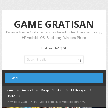
GAME GRATISAN
Download Game Gratis Terbaru dan Terbaik untuk Komputer, Laptop,
HP Android, iOS, Blackberry, Windows Phone
Follow Us:
Menu
Home
Android
Balap
iOS
Multiplayer
Online
Download Game Balap Mobil Terbaik di Android dan iOS